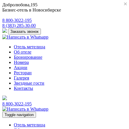
×
×
Добролюбова,195
Бизнес-отель в Новосибирске
8 800-3022-195
8 (383) 285-30-00
Заказать звонок
Отель метелица
Об отеле
Бронирование
Номера
Акции
Ресторан
Галерея
Звездные гости
Контакты
8 800-3022-195
Toggle navigation
Отель метелица