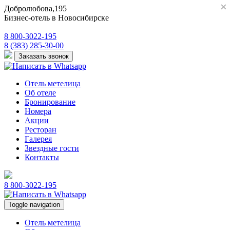
×
×
Добролюбова,195
Бизнес-отель в Новосибирске
8 800-3022-195
8 (383) 285-30-00
Заказать звонок
Отель метелица
Об отеле
Бронирование
Номера
Акции
Ресторан
Галерея
Звездные гости
Контакты
8 800-3022-195
Toggle navigation
Отель метелица